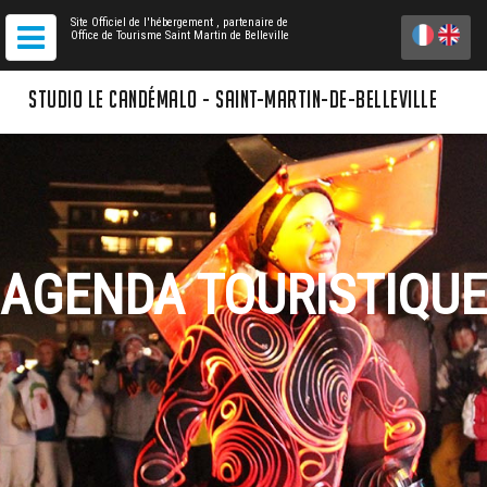
Site Officiel de l'hébergement
, partenaire de
Office de Tourisme Saint Martin de Belleville
STUDIO LE CANDÉMALO - SAINT-MARTIN-DE-BELLEVILLE
AGENDA TOURISTIQUE